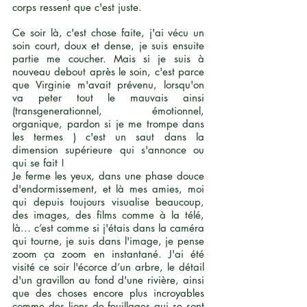
corps ressent que c'est juste.
Ce soir là, c'est chose faite, j'ai vécu un
soin court, doux et dense, je suis ensuite
partie me coucher. Mais si je suis à
nouveau debout après le soin, c'est parce
que Virginie m'avait prévenu, lorsqu'on
va peter tout le mauvais ainsi
(transgenerationnel, émotionnel,
organique, pardon si je me trompe dans
les termes ) c'est un saut dans la
dimension supérieure qui s'annonce ou
qui se fait !
Je ferme les yeux, dans une phase douce
d'endormissement, et là mes amies, moi
qui depuis toujours visualise beaucoup,
des images, des films comme à la télé,
là... c’est comme si j'étais dans la caméra
qui tourne, je suis dans l'image, je pense
zoom ça zoom en instantané. J'ai été
visité ce soir l'écorce d’un arbre, le détail
d'un gravillon au fond d'une rivière, ainsi
que des choses encore plus incroyables
comme des lions de feuillages qui se sont