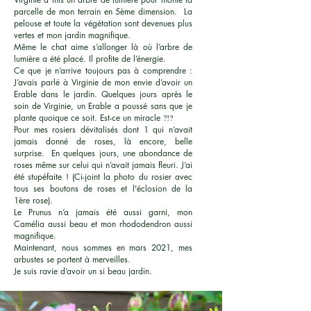
parcelle de mon terrain en 5ème dimension. La
pelouse et toute la végétation sont devenues plus
vertes et mon jardin magnifique.
Même le chat aime s’allonger là où l’arbre de
lumière a été placé. Il profite de l’énergie.
Ce que je n’arrive toujours pas à comprendre :
J’avais parlé à Virginie de mon envie d’avoir un
Erable dans le jardin. Quelques jours après le
soin de Virginie, un Erable a poussé sans que je
plante quoique ce soit. Est-ce un miracle
?!?
Pour mes rosiers dévitalisés dont 1 qui n’avait
jamais donné de roses, là encore, belle
surprise. En quelques jours, une abondance de
roses même sur celui qui n’avait jamais fleuri. J’ai
été stupéfaite ! (Ci-joint la photo du rosier avec
tous ses boutons de roses et l'éclosion de la
1ère rose).
Le Prunus n’a jamais été aussi garni, mon
Camélia aussi beau et mon rhododendron aussi
magnifique.
Maintenant, nous sommes en mars 2021, mes
arbustes se portent à merveilles.
Je suis ravie d’avoir un si beau jardin.