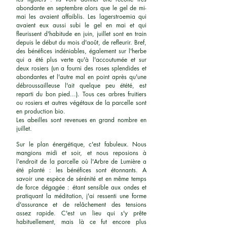
abondante en septembre alors que le gel de mi-
mai les avaient affaiblis. Les lagerstroemia qui
avaient eux aussi subi le gel en mai et qui
fleurissent d'habitude en juin, juillet sont en train
depuis le début du mois d'août, de refleurir. Bref,
des bénéfices indéniables, également sur l'herbe
qui a été plus verte qu'à l'accoutumée et sur
deux rosiers (un a fourni des roses splendides et
abondantes et l'autre mal en point après qu'une
débroussailleuse l'ait quelque peu étété, est
reparti du bon pied...). Tous ces arbres fruitiers
ou rosiers et autres végétaux de la parcelle sont
en production bio.
Les abeilles sont revenues en grand nombre en
juillet.
Sur le plan énergétique, c'est fabuleux. Nous
mangions midi et soir, et nous reposions à
l'endroit de la parcelle où l'Arbre de Lumière a
été planté : les bénéfices sont étonnants. A
savoir une espèce de sérénité et en même temps
de force dégagée : étant sensible aux ondes et
pratiquant la méditation, j'ai ressenti une forme
d'assurance et de relâchement des tensions
assez rapide. C'est un lieu qui s'y prête
habituellement, mais là ce fut encore plus