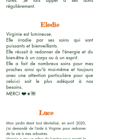
rares. Je fais appel à ses dons
régulièrement.
Elodie
Virginie est lumineuse.
Elle irradie par ses soins qui sont
puissants et bienveillants.
Elle réussit à redonner de l'énergie et du
bien-être à un corps ou à un esprit.
Elle a fait de nombreux soins pour mes
proches ainsi qu'à moi-même et toujours
avec une attention particulière pour que
celui-ci soit le plus adéquat à nos
besoins.
❤️☀️🌺
MERCI
Luce
Mon jardin étant tout dévitalisé, en avril 2020,
j’ai demandé de l’aide à Virginie pour redonner
de la vie à mes arbustres.
Virginie a mis un arbre de lumière pour monté la