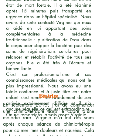
état de mort fœtale. Il a été réanimé
après 15 minutes puis transporté en
urgence dans un hôpital spécialisé. Nous
avons de suite contacté Virginie qui nous
a aidé en lui apportant des soins
complémentaires à la médecine
traditionnelle : purification de l’eau dans
le corps pour stopper la bactérie puis des
soins de régénérations cellulaires pour
relancer et rétablir l’activité de tous ses
organes. Elle a été très à l’écoute et
bienveillante.
C’est son professionnalisme et ses
connaissances médicales qui nous ont le
plus impressionné. Nous avons eu une
totale confiance et à juste titre car notre
Béatrice
enfant s’est remis très rapidement de son
arrivée extrêmement difficile et il n’a
En septembre 2015, j'ai dû commencer
aucune séquelle ce qui est extraordinaire.
une chimiothérapie dans le cadre d'une
On ne remerciera jamais assez Virginie.
maladie rare. Virginie m'a fait des soins
après chaque séance de chimiothérapie
pour calmer mes douleurs et nausées. Cela