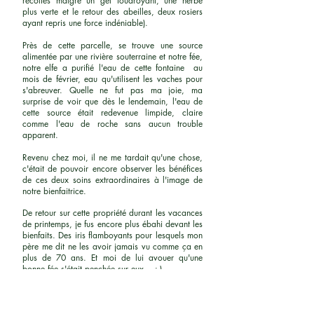
récoltes malgré un gel foudroyant, une herbe
plus verte et le retour des abeilles, deux rosiers
ayant repris une force indéniable).
Près de cette parcelle, se trouve une source
alimentée par une rivière souterraine et notre fée,
notre elfe a purifié l'eau de cette fontaine au
mois de février, eau qu'utilisent les vaches pour
s'abreuver. Quelle ne fut pas ma joie, ma
surprise de voir que dès le lendemain, l'eau de
cette source était redevenue limpide, claire
comme l'eau de roche sans aucun trouble
apparent.
Revenu chez moi, il ne me tardait qu'une chose,
c'était de pouvoir encore observer les bénéfices
de ces deux soins extraordinaires à l'image de
notre bienfaitrice.
De retour sur cette propriété durant les vacances
de printemps, je fus encore plus ébahi devant les
bienfaits. Des iris flamboyants pour lesquels mon
père me dit ne les avoir jamais vu comme ça en
plus de 70 ans. Et moi de lui avouer qu'une
bonne fée s'était penchée sur eux... :-)
Le pré a recueilli également tous les bénéfices de
ces soins : une herbe très verte très haute pour
lesquelles les vaches n'ont pas besoin de baisser