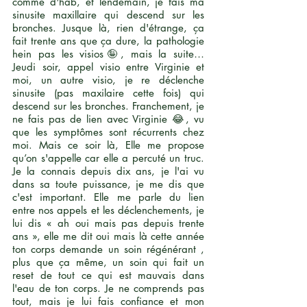
comme d'hab, et lendemain, je fais ma
sinusite maxillaire qui descend sur les
bronches. Jusque là, rien d'étrange, ça
fait trente ans que ça dure, la pathologie
hein pas les visios🤪, mais la suite…
Jeudi soir, appel visio entre Virginie et
moi, un autre visio, je re déclenche
sinusite (pas maxilaire cette fois) qui
descend sur les bronches. Franchement, je
ne fais pas de lien avec Virginie 😂, vu
que les symptômes sont récurrents chez
moi. Mais ce soir là, Elle me propose
qu’on s'appelle car elle a percuté un truc.
Je la connais depuis dix ans, je l'ai vu
dans sa toute puissance, je me dis que
c'est important. Elle me parle du lien
entre nos appels et les déclenchements, je
lui dis « ah oui mais pas depuis trente
ans », elle me dit oui mais là cette année
ton corps demande un soin régénérant ,
plus que ça même, un soin qui fait un
reset de tout ce qui est mauvais dans
l'eau de ton corps. Je ne comprends pas
tout, mais je lui fais confiance et mon