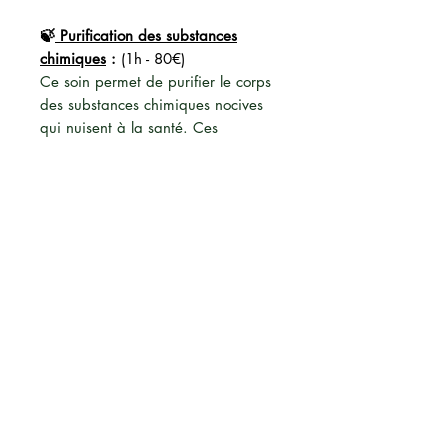
🍃
Purification des substances
chimiques
:
(1h - 80€)
Ce soin permet de purifier le corps
des substances chimiques nocives
qui nuisent à la santé. Ces
substances pénètrent dans
l'organisme par inhalation, contact
avec la peau/les yeux, ingestion ou
injection.
🍃
Purification des liquides dans le
corps
:
(1h30 - 160€)
Ce soin permet de purifier les
liquides du corps (Eau, sang,
lymphe, etc...).
🍃
Accompagnement final
:
(1h -